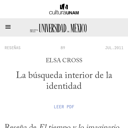
RESEÑAS
89
JUL.2011
ELSA CROSS
La búsqueda interior de la
identidad
LEER
PDF
Reseña de 
El tiempo y lo imaginario
, 