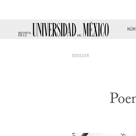
NÚM
DOSSIER
Poem