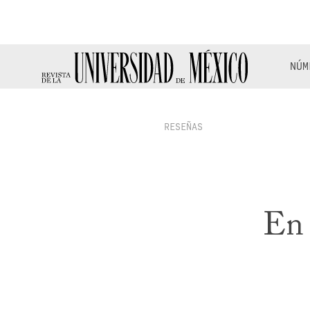
NÚM
RESEÑAS
En 