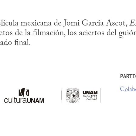
elícula mexicana de Jomi García Ascot, 
El
etos de la filmación, los aciertos del guió
tado final.
PARTI
Colabo