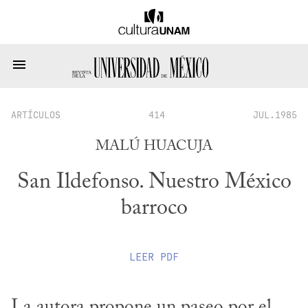
ARTÍCULOS
414
JUL.1985
MALÚ HUACUJA
San Ildefonso. Nuestro México
barroco
LEER
PDF
La autora propone un paseo por el 