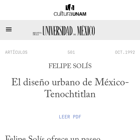
ARTÍCULOS
501
OCT.1992
FELIPE SOLÍS
El diseño urbano de México-
Tenochtitlan
LEER
PDF
Felipe Solís ofrece un paseo 