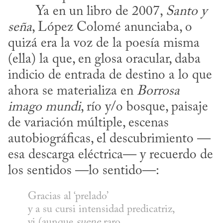
​	Ya en un libro de 2007, 
Santo y 
seña
, López Colomé anunciaba, o 
quizá era la voz de la poesía misma 
(ella) la que, en glosa oracular, daba 
indicio de entrada de destino a lo que 
ahora se materializa en 
Borrosa
imago mundi
, río y/o bosque, paisaje 
de variación múltiple, escenas 
autobiográficas, el descubrimiento —
esa descarga eléctrica— y recuerdo de 
los sentidos —lo sentido—:
Gracias al ‘prelado’
y a su cursi intensidad predicatriz,
vi (aunque 
suene
 raro