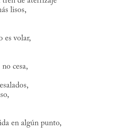
tren de aterrizaje

salados, 
