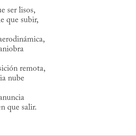
 ser lisos, 

aerodinámica, 

ición remota,

anuncia
