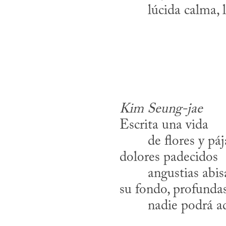
​	lúcida calma, 
Kim Seung-jae
Escrita una vida
​	de flores y pá
dolores padecidos
​	angustias abis
su fondo, profunda
​	nadie podrá a