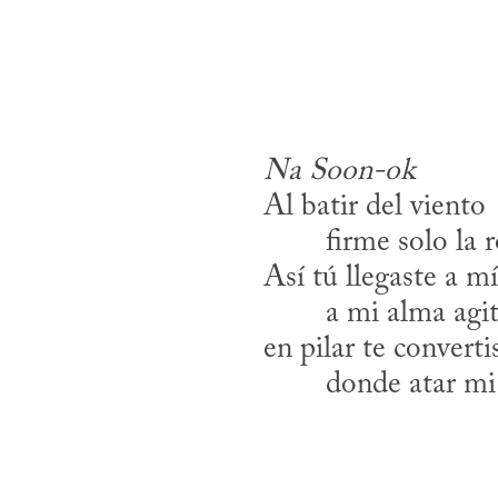
Na Soon-ok
Al batir del viento
​	firme solo la 
Así tú llegaste a mí
​	a mi alma agi
en pilar te converti
​	donde atar mi