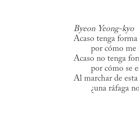
Byeon Yeong-kyo
Acaso tenga forma
​	por cómo me 
Acaso no tenga fo
​	por cómo se e
Al marchar de esta
​	¿una ráfaga n