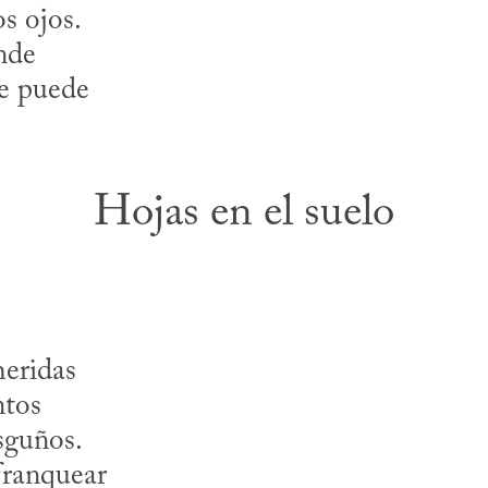
os ojos.
nde
ie puede
Hojas en el suelo
heridas
ntos
asguños.
franquear