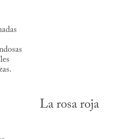
nadas
ondosas
les
ezas.
La rosa roja