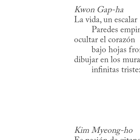
Kwon Gap-ha
La vida, un escalar
​	Paredes empi
ocultar el corazón
​	bajo hojas fr
dibujar en los mura
​	infinitas trist
Kim Myeong-ho