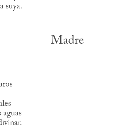
la suya.
Madre
jaros
ales
s aguas
divinar.