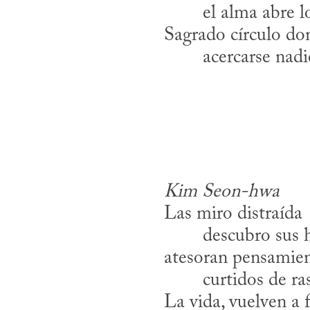
​	el alma abre l
Sagrado círculo do
​	acercarse nad
Kim Seon-hwa
Las miro distraída
​	descubro sus 
atesoran pensamie
​	curtidos de r
La vida, vuelven a 