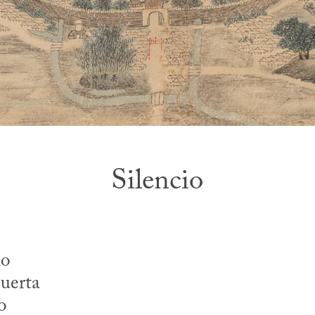
Silencio
io
puerta
o