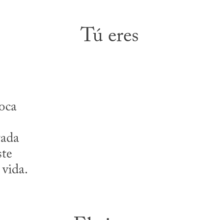
Tú eres
roca
tada
ste
 vida.