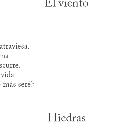
El viento
atraviesa.
rma
scurre.
 vida
o más seré?
Hiedras