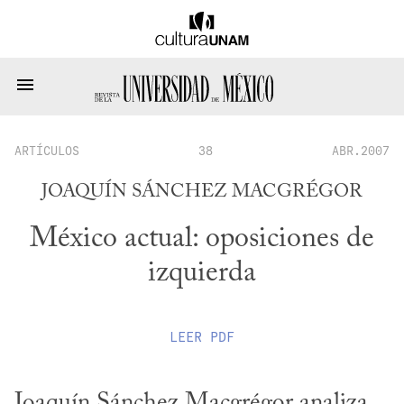
ARTÍCULOS
38
ABR.2007
JOAQUÍN SÁNCHEZ MACGRÉGOR
México actual: oposiciones de
izquierda
LEER
PDF
Joaquín Sánchez Macgrégor analiza 