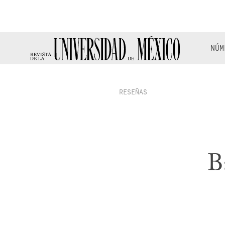
NÚM
RESEÑAS
B