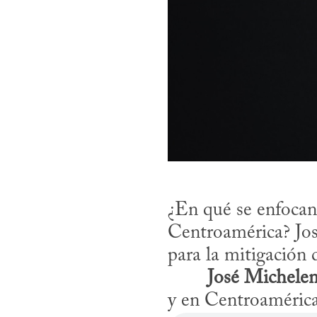
¿En qué se enfocan 
Centroamérica? José
para la mitigación
​	
José Michele
y en Centroamérica