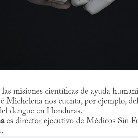
las misiones científicas de ayuda humanit
 Michelena nos cuenta, por ejemplo, del 
 del dengue en Honduras.
na
 es director ejecutivo de Médicos Sin F
.