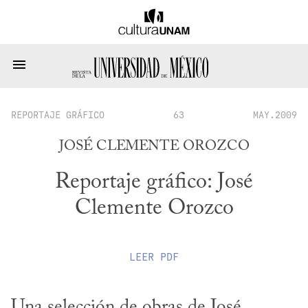
REPORTAJE GRÁFICO
63
MAY.2009
JOSÉ CLEMENTE OROZCO
Reportaje gráfico: José
Clemente Orozco
LEER
PDF
Una selección de obras de José 