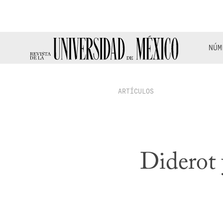
NÚM
ARTÍCULOS
Diderot y