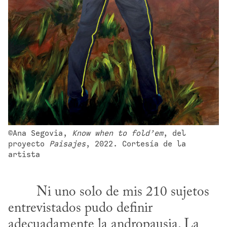
©Ana Segovia, 
Know when to fold’em
, del 
proyecto 
Paisajes
, 2022. Cortesía de la 
artista
entrevistados pudo definir 
adecuadamente la andropausia. La 