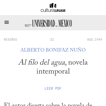
RESEÑAS
32
AGO.1949
ALBERTO BONIFAZ NUÑO
Al filo del agua
, novela
intemporal
LEER
PDF
El autor diserta sobre la novela de 