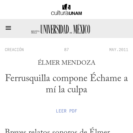
CREACIÓN
87
MAY.2011
ÉLMER MENDOZA
Ferrusquilla compone Échame a
mí la culpa
LEER
PDF
Breves relatos sonoros de Élmer 