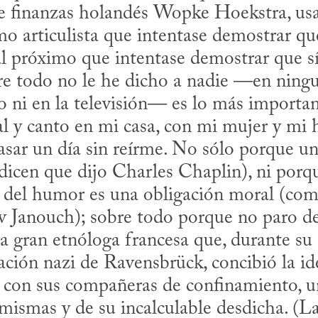
e finanzas holandés Wopke Hoekstra, usas
mo articulista que intentase demostrar que
l próximo que intentase demostrar que sí l
io ni en la televisión— es lo más important
l y canto en mi casa, con mi mujer y mi h
sar un día sin reírme. No sólo porque un d
dicen que dijo Charles Chaplin), ni porq
o del humor es una obligación moral (como
 Janouch); sobre todo porque no paro de
a gran etnóloga francesa que, durante su e
ión nazi de Ravensbrück, concibió la idea
o con sus compañeras de confinamiento, un
 mismas y de su incalculable desdicha. (La