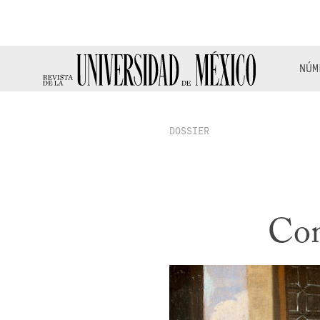
NÚM
DOSSIER
Con