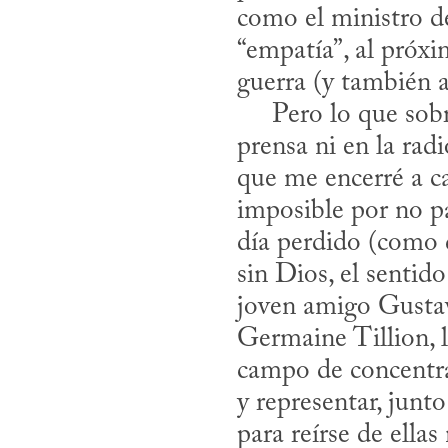
como el ministro d
“empatía”, al próxi
guerra (y también a
     Pero lo que sobre todo no le he dicho a nadie —en ninguna lengua, ni en la 
prensa ni en la rad
que me encerré a ca
imposible por no pa
día perdido (como 
sin Dios, el sentid
joven amigo Gustav
Germaine Tillion, l
campo de concentrac
y representar, junt
para reírse de ellas