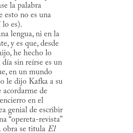
e la palabra 
 esto no es una 
o es). 

e, y es que, desde 
ijo, he hecho lo 
ía sin reírse es un 
ue, en un mundo 
 le dijo Kafka a su 
 acordarme de 
ncierro en el 
 genial de escribir 
a “opereta-revista” 
 obra se titula 
El 