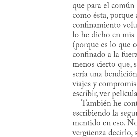
que para el común 
como ésta, porque a
confinamiento volun
lo he dicho en mis
(porque es lo que co
confinado a la fue
menos cierto que, si
sería una bendición
viajes y compromiso
escribir, ver pelícu
    También he contado a menudo que aprovecho el encierro para seguir 
escribiendo la segu
mentido en eso. N
vergüenza decirlo, 