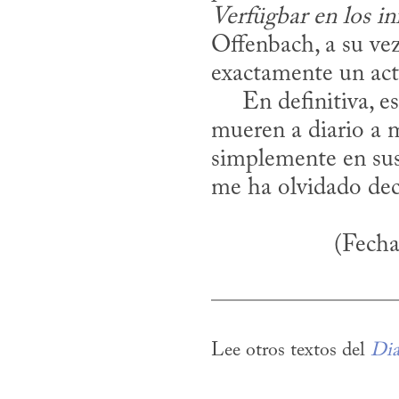
Verfügbar en los in
Offenbach, a su vez
exactamente un acto
     En definitiva, eso es lo que, mientras centenares y centenares de personas 
mueren a diario a m
simplemente en sus 
(Fecha
Lee otros textos del 
Dia