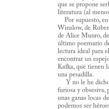
que se propone serl
literatura (al menos
    Por supuesto, en estos días he hablado mucho de mis lecturas —de Don 
Winslow, de Rober
de Alice Munro, de
último poemario de
lectura ideal para e
encontrar un espejo
Kafka, que tienen la
una pesadilla.

     Y no le he dicho a nadie, tampoco, que he leído la prensa de una manera 
furiosa y obsesiva, 
unas ganas locas de
podemos ser héroes