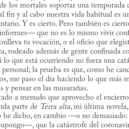
de los mortales soportar una temporada 
l fin y al cabo nuestra vida habitual es un
tario. Y es cierto. Pero también es cier
 informes— que no es lo mismo vivir conf
nlleva tu vocación, o el oficio que elegist
rza, rodeado además de gente confinada c
 lo que está ocurriendo no fuera una catás
 personal; la prueba es que, como he can
s, me paso el día haciendo lo que más me 
las y pensar en las musarañas.

nda parte de 
Terra alta
, mi última novela
o he dicho, en cambio —o no demasiado:
supongo—, que la catástrofe del coronavir