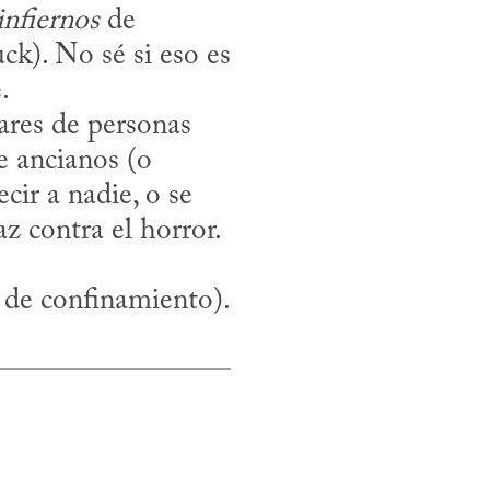
infiernos
 de 
ck). No sé si eso es 


e ancianos (o 
ir a nadie, o se 
 de confinamiento).