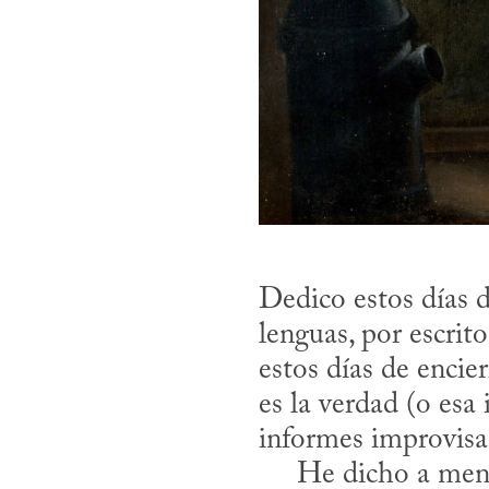
Dedico estos días d
lenguas, por escrito
estos días de encie
es la verdad (o esa
informes improvisad
     He dicho a menudo, por ejemplo, que para un escritor debe de ser más fácil 