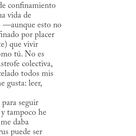
de confinamiento 
a vida de 
to —aunque esto no 
inado por placer 
e) que vivir 
omo tú. No es 
trofe colectiva, 
celado todos mis 
gusta: leer, 
, y tampoco he 
 me daba 
us puede ser 