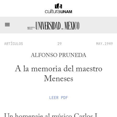
ARTÍCULOS
29
MAY.1949
ALFONSO PRUNEDA
A la memoria del maestro
Meneses
LEER
PDF
Un homenaje al músico Carlos J. 